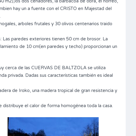
40 m2),los dos cenadores, la barbacoa de obra, el hórreo,
tambien hay un a fuente con el CRISTO en Majestad del
.
ogales, arboles frutales y 30 olivos centenarios traido
s: Las paredes exteriores tienen 50 cm de brosor. La
aislamiento de 10 cm(en paredes y techo) proporcionan un
 muy cerca de las CUERVAS DE BALTZOLA se utiliza
nda privada. Dadas sus características también es ideal
adera de Iroko, una madera tropical de gran resistencia y
ue distribuye el calor de forma homogénea toda la casa.