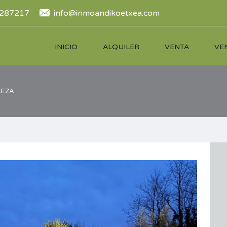
287217
info@inmoandikoetxea.com
INICIO
ALQUILER
VENTA
VE
LEZA