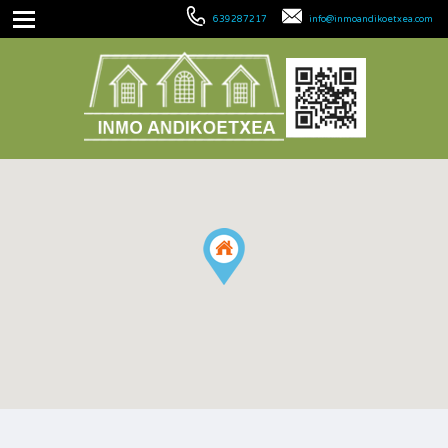
639287217
info@inmoandikoetxea.com