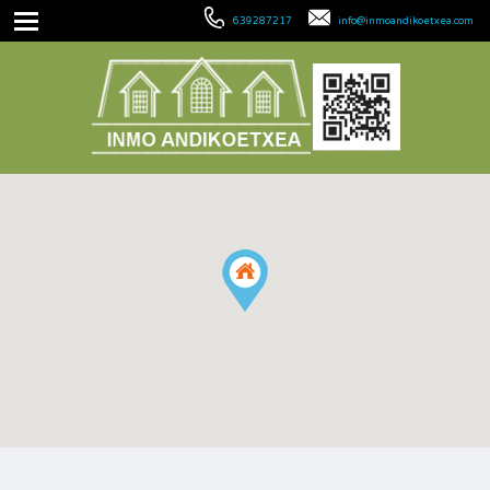
639287217
info@inmoandikoetxea.com