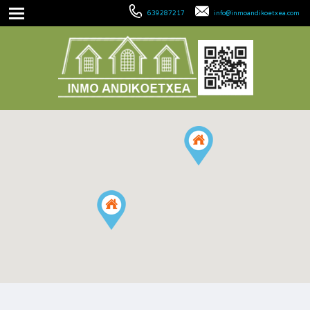
639287217
info@inmoandikoetxea.com