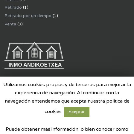
Retirado
(1)
Retirado por un tiempo
(1)
Venta
(9)
Aviso legal
Utilizamos cookies propias y de terceros para mejorar la
Política de privacidad
experiencia de navegación. Al continuar con la
navegación entendemos que acepta nuestra política de
© Copyright 2017
INMO ANDIKOETXEA
cookies.
Aceptar
Desarrollo & Diseño
CastroNet {}
Puede obtener más información, o bien conocer cómo