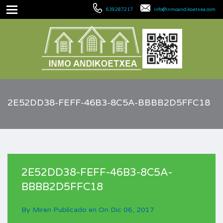
639287217
info@inmoandikoetxea.com
2E52DD38-FEFF-46B3-8C5A-BBBB2D5FFC18
2E52DD38-FEFF-46B3-8C5A-
BBBB2D5FFC18
By
Miren
Publicado en On
Dic 06, 2017