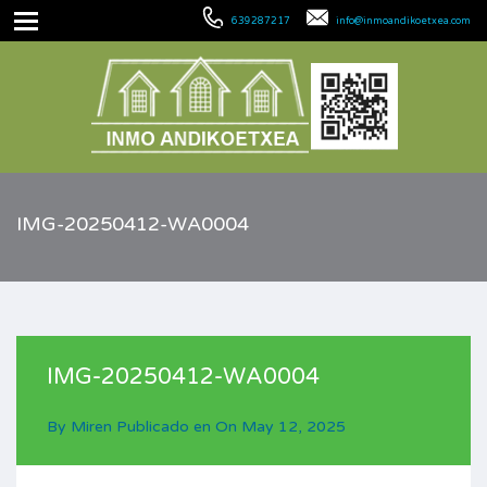
639287217
info@inmoandikoetxea.com
IMG-20250412-WA0004
IMG-20250412-WA0004
By
Miren
Publicado en On
May 12, 2025