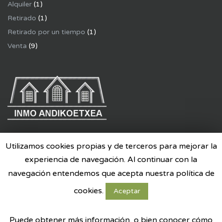
Alquiler
(1)
Retirado
(1)
Retirado por un tiempo
(1)
Venta
(9)
Aviso legal
Utilizamos cookies propias y de terceros para mejorar la
Política de privacidad
experiencia de navegación. Al continuar con la
navegación entendemos que acepta nuestra política de
© Copyright 2017
INMO ANDIKOETXEA
cookies.
Aceptar
Desarrollo & Diseño
CastroNet {}
Puede obtener más información, o bien conocer cómo