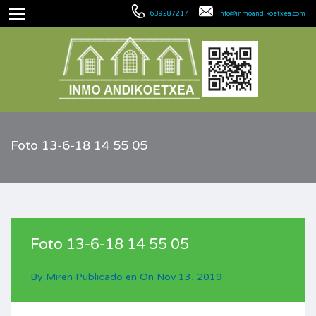
639287217
info@inmoandikoetxea.com
Foto 13-6-18 14 55 05
Foto 13-6-18 14 55 05
By
Miren
Publicado en On
Nov 13, 2019