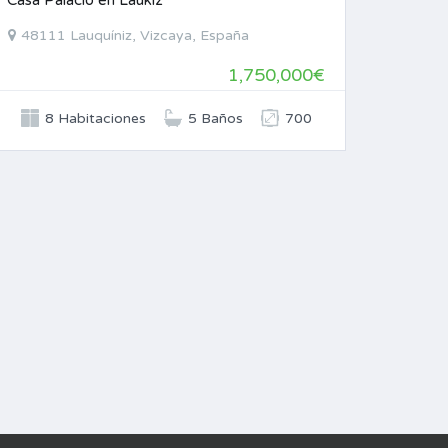
Casa Palacio en Laukiz
48111 Lauquíniz, Vizcaya, España
1,750,000€
8 Habitaciones
5 Baños
700