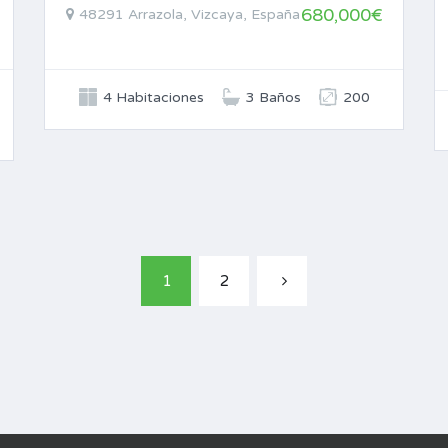
680,000€
48291 Arrazola, Vizcaya, España
4 Habitaciones
3 Baños
200
1
2