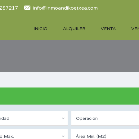
287217
info@inmoandikoetxea.com
INICIO
ALQUILER
VENTA
VE
lidad
Operación
io Max.