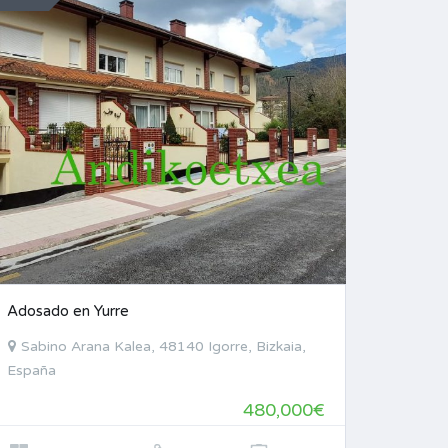
Adosado en Yurre
Sabino Arana Kalea, 48140 Igorre, Bizkaia,
España
480,000€