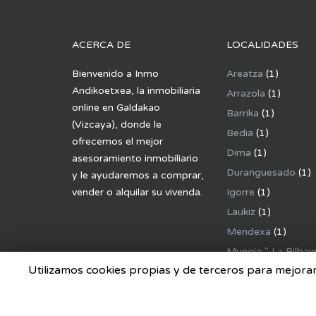
ACERCA DE
LOCALIDADES
Bienvenido a Inmo
Areatza
(1)
Andikoetxea, la inmobiliaria
Arrazola
(1)
online en Galdakao
Barrika
(1)
(Vizcaya), donde le
Bedia
(1)
ofrecemos el mejor
Dima
(1)
asesoramiento inmobiliario
Duranguesado
(1)
y le ayudaremos a comprar,
vender o alquilar su vivenda.
Igorre
(1)
Laukiz
(1)
Mendexa
(1)
Mungia " La Bilbai
Utilizamos cookies propias y de terceros para mejorar
Plentzia
(1)
Usansolo
(1)