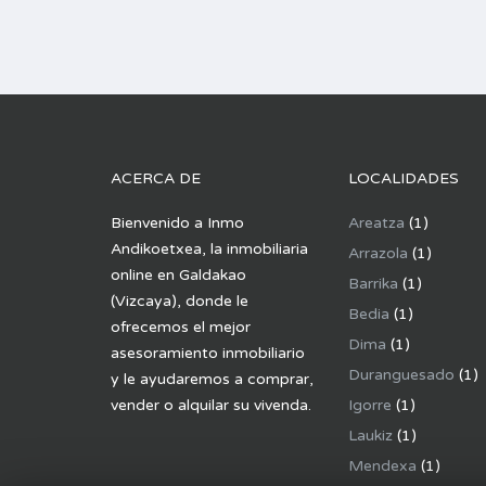
ACERCA DE
LOCALIDADES
Bienvenido a Inmo
Areatza
(1)
Andikoetxea, la inmobiliaria
Arrazola
(1)
online en Galdakao
Barrika
(1)
(Vizcaya), donde le
Bedia
(1)
ofrecemos el mejor
Dima
(1)
asesoramiento inmobiliario
Duranguesado
(1)
y le ayudaremos a comprar,
vender o alquilar su vivenda.
Igorre
(1)
Laukiz
(1)
Mendexa
(1)