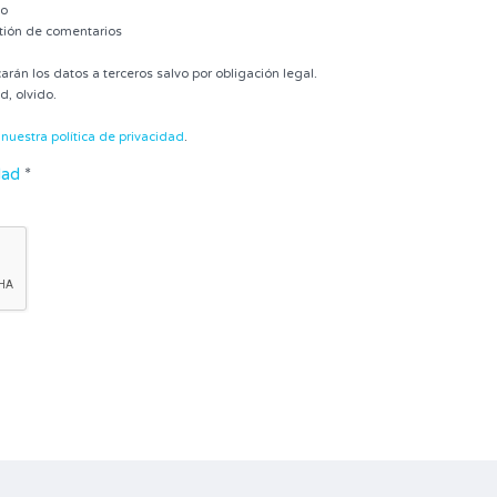
ao
stión de comentarios
án los datos a terceros salvo por obligación legal.
d, olvido.
n
nuestra política de privacidad
.
dad
*