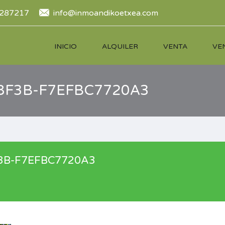
287217
info@inmoandikoetxea.com
INICIO
ALQUILER
VENTA
VE
8F3B-F7EFBC7720A3
3B-F7EFBC7720A3