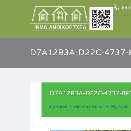
639
D7A12B3A-D22C-4737-
D7A12B3A-D22C-4737-8F
By
Miren
Publicado en On
Feb 26, 2020